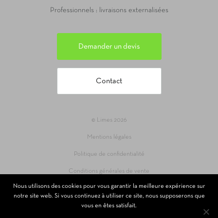
Professionnels : livraisons externalisées
Demander un devis
Contact
© Limes 2026
Mentions légales
Politique de confidentialité
Conditions générales de vente
Nous utilisons des cookies pour vous garantir la meilleure expérience sur
Site réalisé par 69pixl agence web à Lyon
notre site web. Si vous continuez à utiliser ce site, nous supposerons que
vous en êtes satisfait.