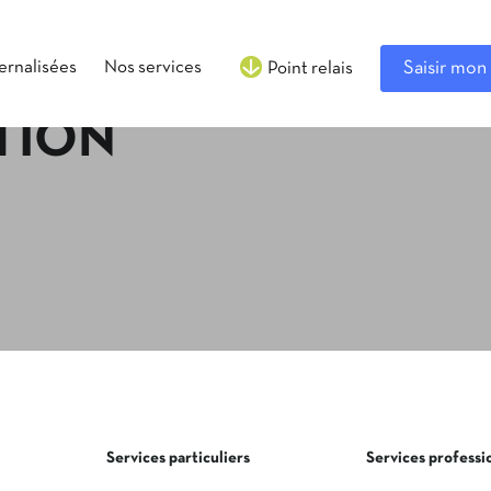
ternalisées
Nos services
Saisir mon 
Point relais
TION
Services particuliers
Services professi