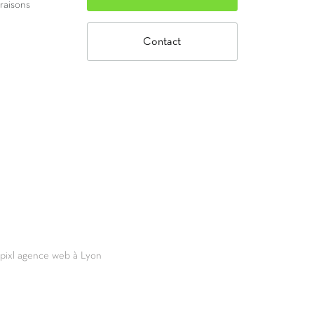
vraisons
Contact
69pixl agence web à Lyon