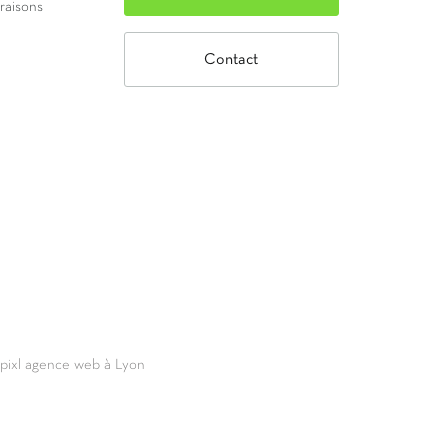
vraisons
Contact
69pixl agence web à Lyon