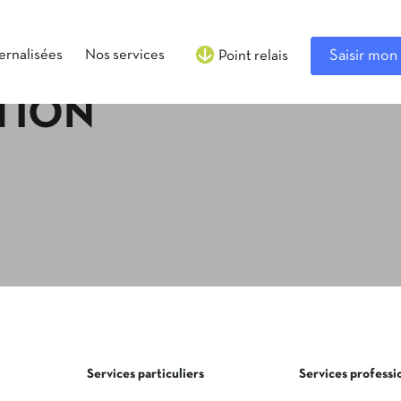
ternalisées
Nos services
Saisir mon 
Point relais
TION
Services particuliers
Services professi