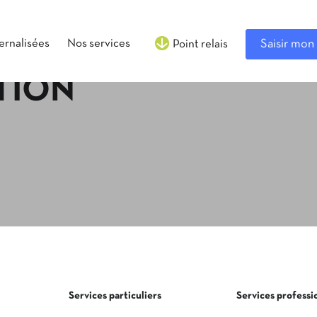
ternalisées
Nos services
Saisir mon 
Point relais
TION
Services particuliers
Services professi