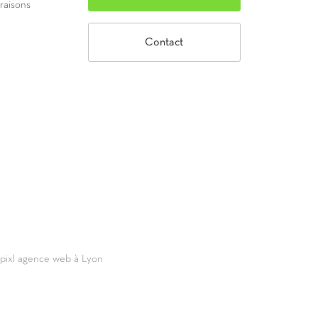
vraisons
Contact
69pixl agence web à Lyon