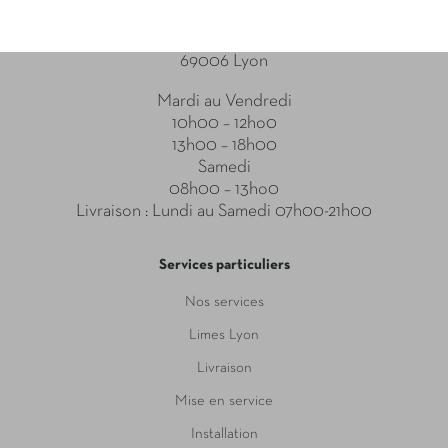
Point relais
31-33 Boulevard des Brotteaux
69006 Lyon
Mardi au Vendredi
10h00 – 12ho0
13h00 – 18h00
Samedi
08h00 – 13ho0
Livraison : Lundi au Samedi 07h00-21h00
Services particuliers
Nos services
Limes Lyon
Livraison
Mise en service
Installation