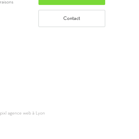
vraisons
Contact
69pixl agence web à Lyon