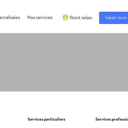
ternalisées
Nos services
Saisir mon 
Point relais
Services particuliers
Services professi