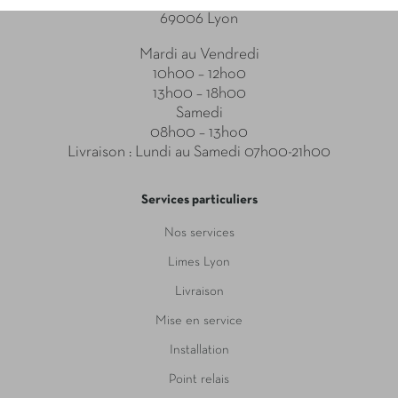
69006 Lyon
Mardi au Vendredi
10h00 – 12ho0
13h00 – 18h00
Samedi
08h00 – 13ho0
Livraison : Lundi au Samedi 07h00-21h00
Services particuliers
Nos services
Limes Lyon
Livraison
Mise en service
Installation
Point relais