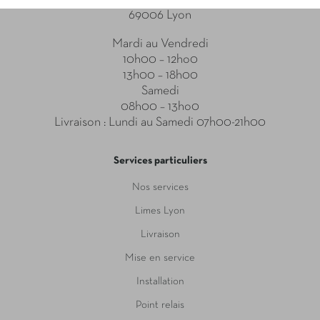
69006 Lyon
Mardi au Vendredi
10h00 – 12ho0
13h00 – 18h00
Samedi
08h00 – 13ho0
Livraison : Lundi au Samedi 07h00-21h00
Services particuliers
Nos services
Limes Lyon
Livraison
Mise en service
Installation
Point relais