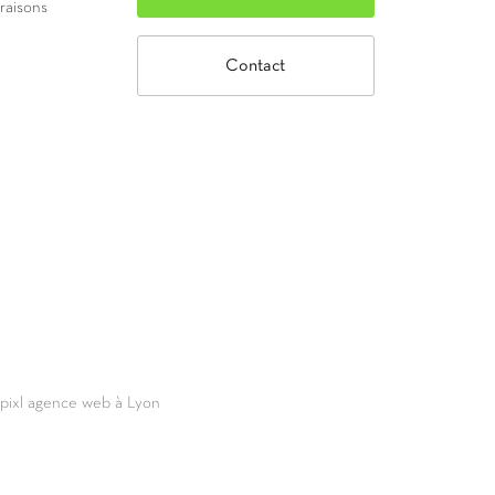
vraisons
Contact
69pixl agence web à Lyon