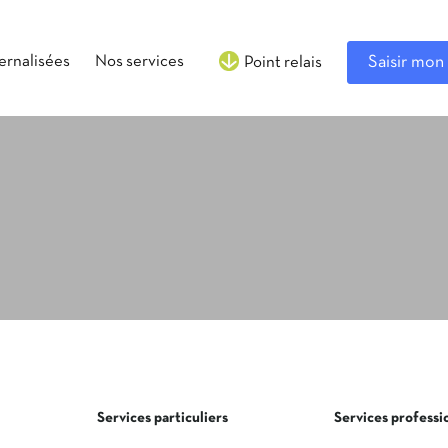
ternalisées
Nos services
Saisir mon 
Point relais
Services particuliers
Services professi