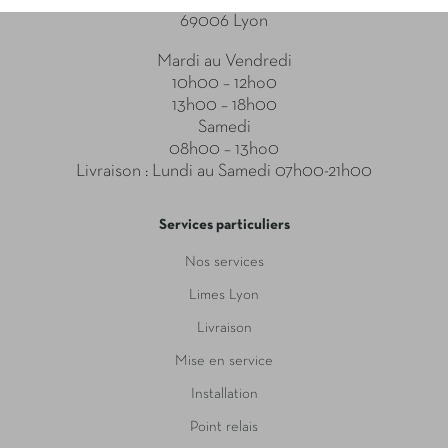
69006 Lyon
Mardi au Vendredi
10h00 – 12ho0
13h00 – 18h00
Samedi
08h00 – 13ho0
Livraison : Lundi au Samedi 07h00-21h00
Services particuliers
Nos services
Limes Lyon
Livraison
Mise en service
Installation
Point relais