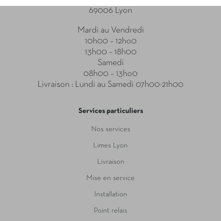
69006 Lyon
Mardi au Vendredi
10h00 – 12ho0
13h00 – 18h00
Samedi
08h00 – 13ho0
Livraison : Lundi au Samedi 07h00-21h00
Services particuliers
Nos services
Limes Lyon
Livraison
Mise en service
Installation
Point relais