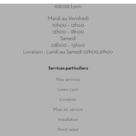
69006 Lyon
Mardi au Vendredi
10h00 – 12ho0
13h00 – 18h00
Samedi
08h00 – 13ho0
Livraison : Lundi au Samedi 07h00-21h00
Services particuliers
Nos services
Limes Lyon
Livraison
Mise en service
Installation
Point relais