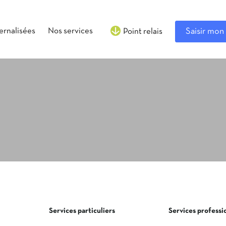
ternalisées
Nos services
Saisir mon 
Point relais
Services particuliers
Services professi