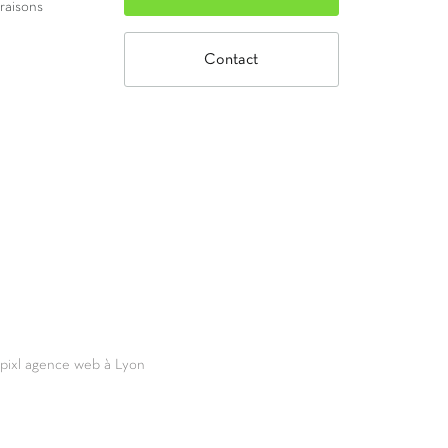
vraisons
Contact
69pixl agence web à Lyon