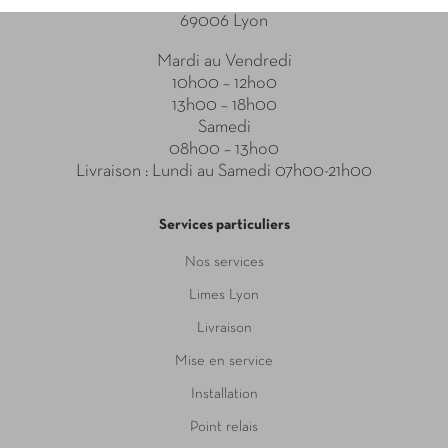
69006 Lyon
Mardi au Vendredi
10h00 – 12ho0
13h00 – 18h00
Samedi
08h00 – 13ho0
Livraison : Lundi au Samedi 07h00-21h00
Services particuliers
Nos services
Limes Lyon
Livraison
Mise en service
Installation
Point relais