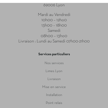
69006 Lyon
Mardi au Vendredi
10h00 – 12ho0
13h00 – 18h00
Samedi
08h00 – 13ho0
Livraison : Lundi au Samedi 07h00-21h00
Services particuliers
Nos services
Limes Lyon
Livraison
Mise en service
Installation
Point relais