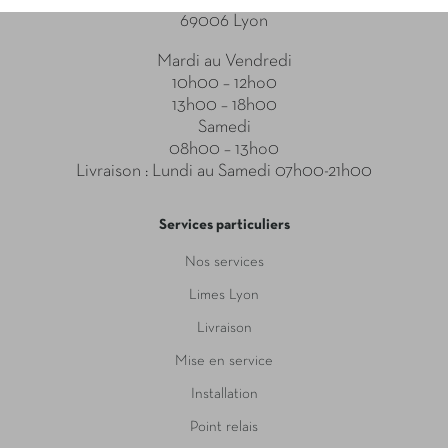
69006 Lyon
Mardi au Vendredi
10h00 – 12ho0
13h00 – 18h00
Samedi
08h00 – 13ho0
Livraison : Lundi au Samedi 07h00-21h00
Services particuliers
Nos services
Limes Lyon
Livraison
Mise en service
Installation
Point relais