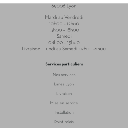
69006 Lyon
Mardi au Vendredi
10h00 – 12ho0
13h00 – 18h00
Samedi
08h00 – 13ho0
Livraison : Lundi au Samedi 07h00-21h00
Services particuliers
Nos services
Limes Lyon
Livraison
Mise en service
Installation
Point relais