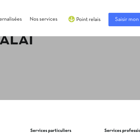
ternalisées
Nos services
Saisir mon 
Point relais
ALAI
Services particuliers
Services professi