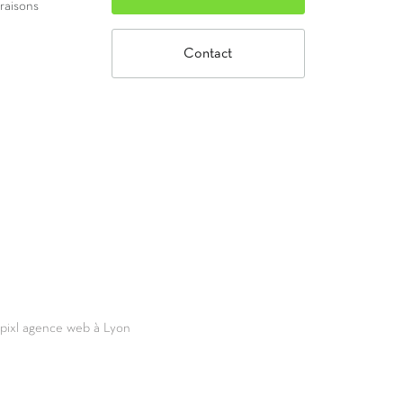
vraisons
Contact
69pixl agence web à Lyon