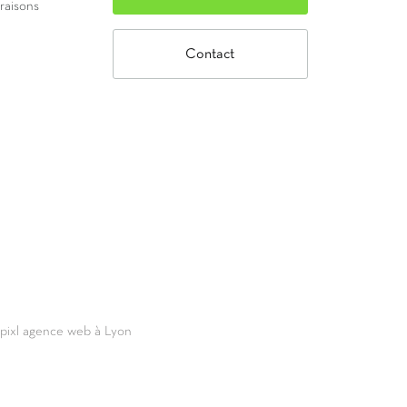
vraisons
Contact
69pixl agence web à Lyon