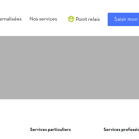
ternalisées
Nos services
Saisir mon 
Point relais
Services particuliers
Services professi