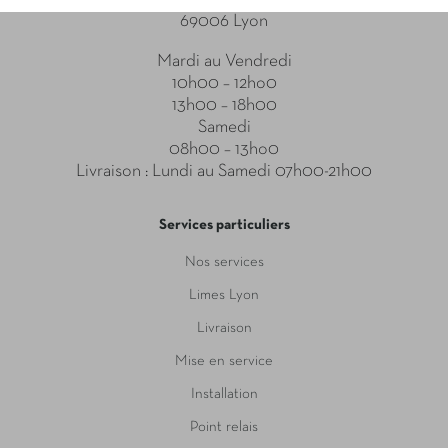
69006 Lyon
Mardi au Vendredi
10h00 – 12ho0
13h00 – 18h00
Samedi
08h00 – 13ho0
Livraison : Lundi au Samedi 07h00-21h00
Services particuliers
Nos services
Limes Lyon
Livraison
Mise en service
Installation
Point relais