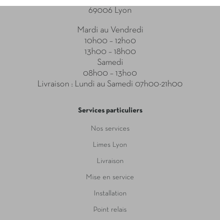
69006 Lyon
Mardi au Vendredi
10h00 – 12ho0
13h00 – 18h00
Samedi
08h00 – 13ho0
Livraison : Lundi au Samedi 07h00-21h00
Services particuliers
Nos services
Limes Lyon
Livraison
Mise en service
Installation
Point relais