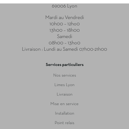
69006 Lyon
Mardi au Vendredi
10h00 – 12ho0
13h00 – 18h00
Samedi
08h00 – 13ho0
Livraison : Lundi au Samedi 07h00-21h00
Services particuliers
Nos services
Limes Lyon
Livraison
Mise en service
Installation
Point relais