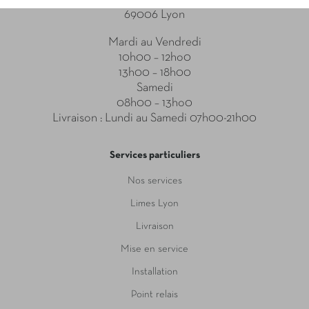
69006 Lyon
Mardi au Vendredi
10h00 – 12ho0
13h00 – 18h00
Samedi
08h00 – 13ho0
Livraison : Lundi au Samedi 07h00-21h00
Services particuliers
Nos services
Limes Lyon
Livraison
Mise en service
Installation
Point relais