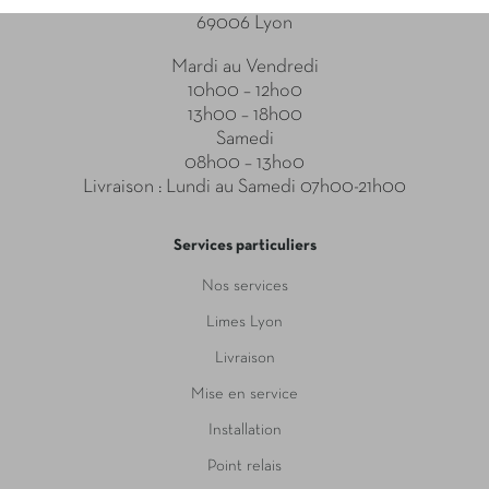
69006 Lyon
Mardi au Vendredi
10h00 – 12ho0
13h00 – 18h00
Samedi
08h00 – 13ho0
Livraison : Lundi au Samedi 07h00-21h00
Services particuliers
Nos services
Limes Lyon
Livraison
Mise en service
Installation
Point relais