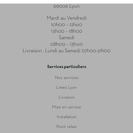
69006 Lyon
Mardi au Vendredi
10h00 – 12ho0
13h00 – 18h00
Samedi
08h00 – 13ho0
Livraison : Lundi au Samedi 07h00-21h00
Services particuliers
Nos services
Limes Lyon
Livraison
Mise en service
Installation
Point relais