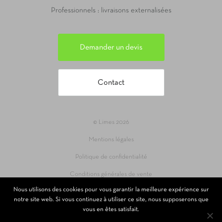
Professionnels : livraisons externalisées
Demander un devis
Contact
© Limes 2026
Mentions légales
Politique de confidentialité
Conditions générales de vente
Nous utilisons des cookies pour vous garantir la meilleure expérience sur
Site réalisé par 69pixl agence web à Lyon
notre site web. Si vous continuez à utiliser ce site, nous supposerons que
vous en êtes satisfait.