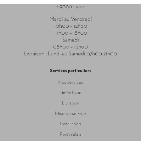
69006 Lyon
Mardi au Vendredi
10h00 – 12ho0
13h00 – 18h00
Samedi
08h00 – 13ho0
Livraison : Lundi au Samedi 07h00-21h00
Services particuliers
Nos services
Limes Lyon
Livraison
Mise en service
Installation
Point relais