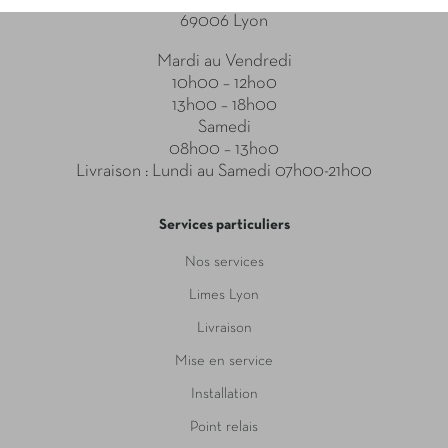
69006 Lyon
Mardi au Vendredi
10h00 – 12ho0
13h00 – 18h00
Samedi
08h00 – 13ho0
Livraison : Lundi au Samedi 07h00-21h00
Services particuliers
Nos services
Limes Lyon
Livraison
Mise en service
Installation
Point relais