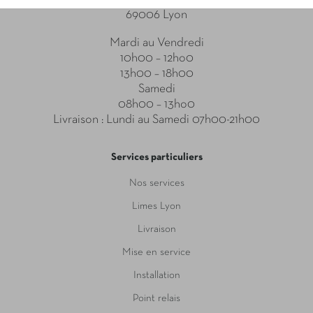
69006 Lyon
Mardi au Vendredi
10h00 – 12ho0
13h00 – 18h00
Samedi
08h00 – 13ho0
Livraison : Lundi au Samedi 07h00-21h00
Services particuliers
Nos services
Limes Lyon
Livraison
Mise en service
Installation
Point relais