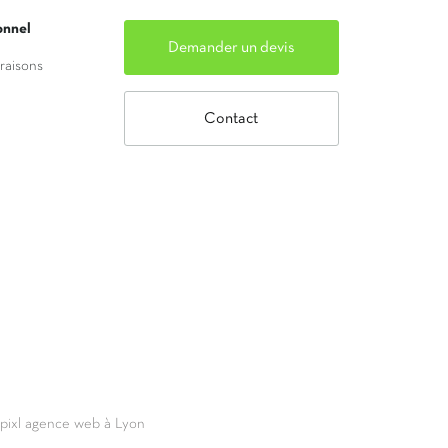
onnel
Demander un devis
vraisons
Contact
69pixl agence web à Lyon