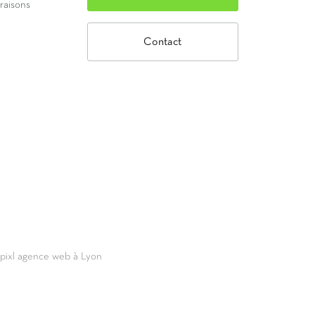
vraisons
Contact
69pixl agence web à Lyon