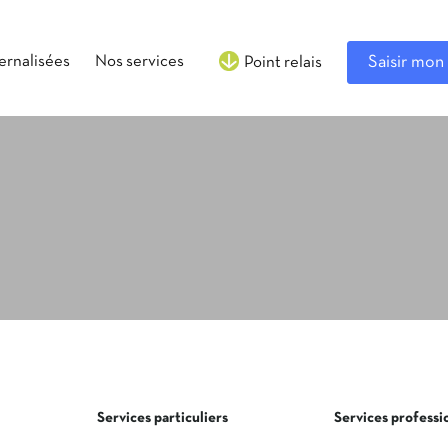
ternalisées
Nos services
Saisir mon 
Point relais
Services particuliers
Services professi