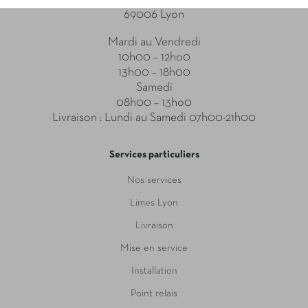
69006 Lyon
Mardi au Vendredi
10h00 – 12ho0
13h00 – 18h00
Samedi
08h00 – 13ho0
Livraison : Lundi au Samedi 07h00-21h00
Services particuliers
Nos services
Limes Lyon
Livraison
Mise en service
Installation
Point relais