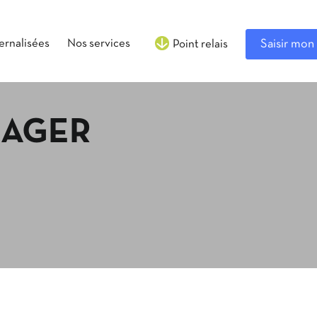
ternalisées
Nos services
Saisir mon 
Point relais
AGER