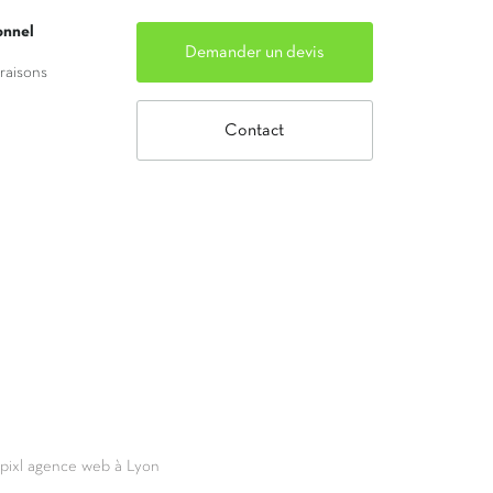
onnel
Demander un devis
vraisons
Contact
69pixl agence web à Lyon