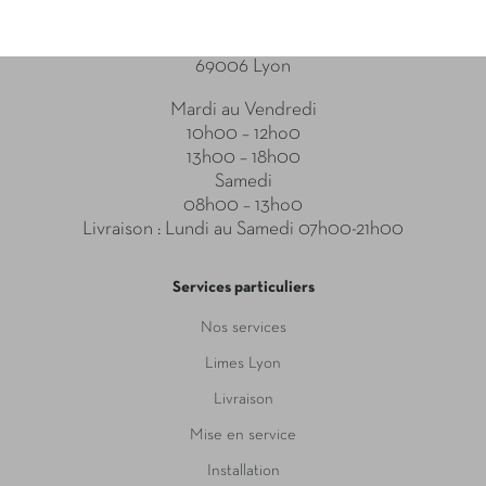
Point relais
31-33 Boulevard des Brotteaux
69006 Lyon
Mardi au Vendredi
10h00 – 12ho0
13h00 – 18h00
Samedi
08h00 – 13ho0
Livraison : Lundi au Samedi 07h00-21h00
Services particuliers
Nos services
Limes Lyon
Livraison
Mise en service
Installation