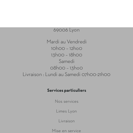
Point relais
31-33 Boulevard des Brotteaux
69006 Lyon
Mardi au Vendredi
10h00 – 12ho0
13h00 – 18h00
Samedi
08h00 – 13ho0
Livraison : Lundi au Samedi 07h00-21h00
Services particuliers
Nos services
Limes Lyon
Livraison
Mise en service