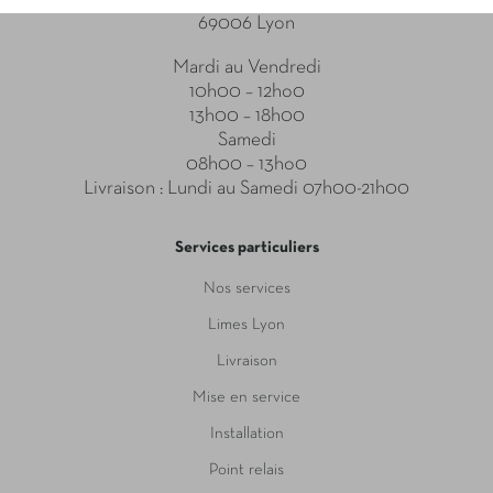
69006 Lyon
Mardi au Vendredi
10h00 – 12ho0
13h00 – 18h00
Samedi
08h00 – 13ho0
Livraison : Lundi au Samedi 07h00-21h00
Services particuliers
Nos services
Limes Lyon
Livraison
Mise en service
Installation
Point relais