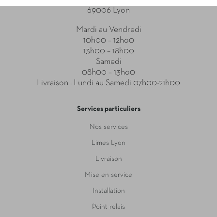
69006 Lyon
Mardi au Vendredi
10h00 – 12ho0
13h00 – 18h00
Samedi
08h00 – 13ho0
Livraison : Lundi au Samedi 07h00-21h00
Services particuliers
Nos services
Limes Lyon
Livraison
Mise en service
Installation
Point relais