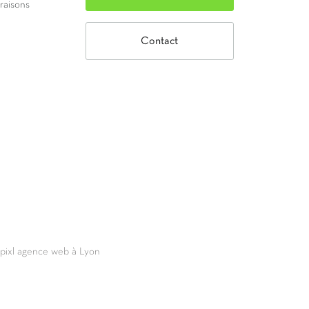
vraisons
Contact
69pixl agence web à Lyon