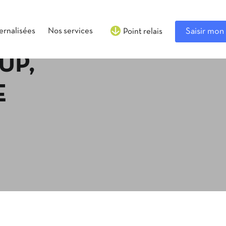
ternalisées
Nos services
Saisir mon 
Point relais
UP,
E