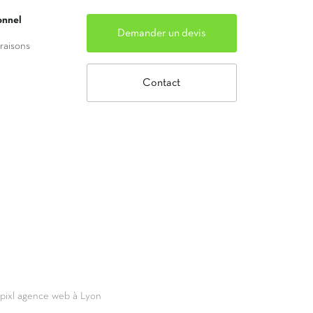
onnel
Demander un devis
vraisons
Contact
69pixl agence web à Lyon