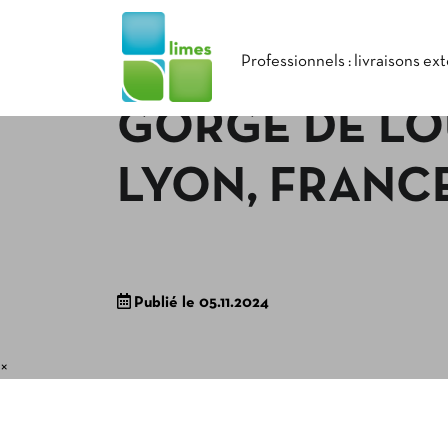
Professionnels : livraisons ex
GORGE DE LO
LYON, FRANC
Publié le 05.11.2024
×