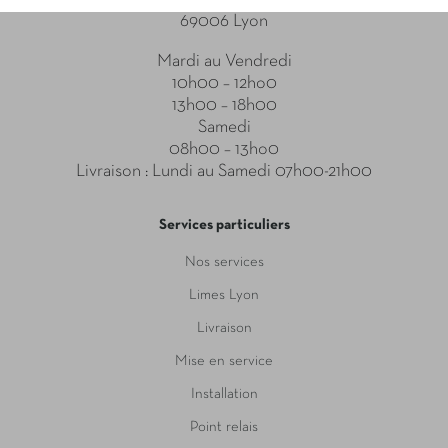
69006 Lyon
Mardi au Vendredi
10h00 – 12ho0
13h00 – 18h00
Samedi
08h00 – 13ho0
Livraison : Lundi au Samedi 07h00-21h00
Services particuliers
Nos services
Limes Lyon
Livraison
Mise en service
Installation
Point relais