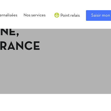
ternalisées
Nos services
Saisir mon 
Point relais
NNE,
 FRANCE