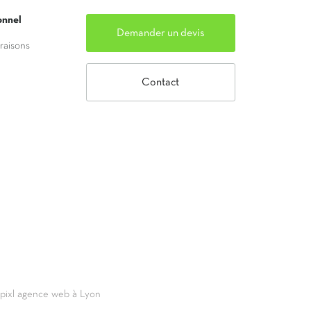
onnel
Demander un devis
vraisons
Contact
69pixl agence web à Lyon