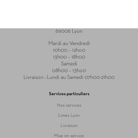
Point relais
31-33 Boulevard des Brotteaux
69006 Lyon
Mardi au Vendredi
10h00 – 12ho0
13h00 – 18h00
Samedi
08h00 – 13ho0
Livraison : Lundi au Samedi 07h00-21h00
Services particuliers
Nos services
Limes Lyon
Livraison
Mise en service