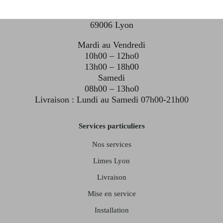
31-33 Boulevard des Brotteaux
69006 Lyon
Mardi au Vendredi
10h00 – 12ho0
13h00 – 18h00
Samedi
08h00 – 13ho0
Livraison : Lundi au Samedi 07h00-21h00
Services particuliers
Nos services
Limes Lyon
Livraison
Mise en service
Installation