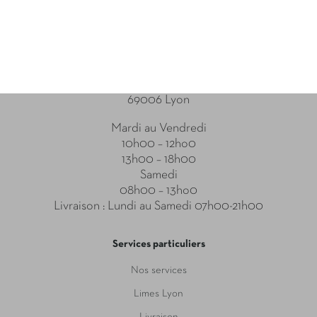
Point relais
31-33 Boulevard des Brotteaux
69006 Lyon
Mardi au Vendredi
10h00 – 12ho0
13h00 – 18h00
Samedi
08h00 – 13ho0
Livraison : Lundi au Samedi 07h00-21h00
Services particuliers
Nos services
Limes Lyon