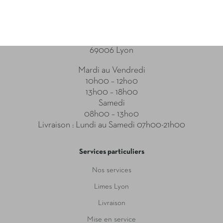
Point relais
31-33 Boulevard des Brotteaux
69006 Lyon
Mardi au Vendredi
10h00 – 12ho0
13h00 – 18h00
Samedi
08h00 – 13ho0
Livraison : Lundi au Samedi 07h00-21h00
Services particuliers
Nos services
Limes Lyon
Livraison
Mise en service