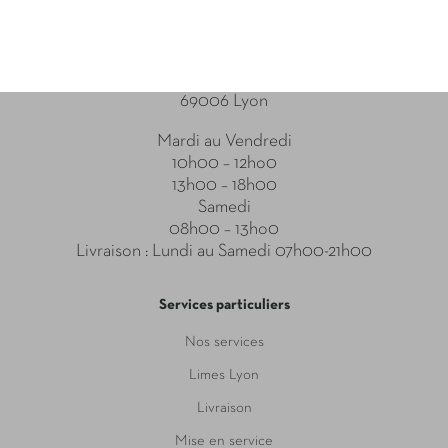
Point relais
31-33 Boulevard des Brotteaux
69006 Lyon
Mardi au Vendredi
10h00 – 12ho0
13h00 – 18h00
Samedi
08h00 – 13ho0
Livraison : Lundi au Samedi 07h00-21h00
Services particuliers
Nos services
Limes Lyon
Livraison
Mise en service