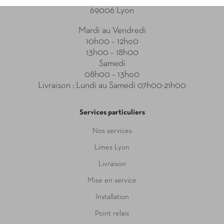
69006 Lyon
Mardi au Vendredi
10h00 – 12ho0
13h00 – 18h00
Samedi
08h00 – 13ho0
Livraison : Lundi au Samedi 07h00-21h00
Services particuliers
Nos services
Limes Lyon
Livraison
Mise en service
Installation
Point relais