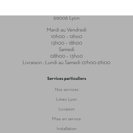
Point relais
31-33 Boulevard des Brotteaux
69006 Lyon
Mardi au Vendredi
10h00 – 12ho0
13h00 – 18h00
Samedi
08h00 – 13ho0
Livraison : Lundi au Samedi 07h00-21h00
Services particuliers
Nos services
Limes Lyon
Livraison
Mise en service
Installation