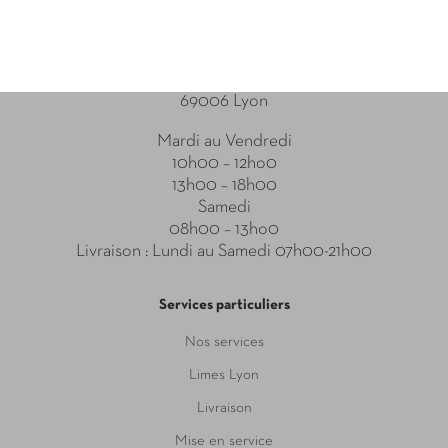
Point relais
31-33 Boulevard des Brotteaux
69006 Lyon
Mardi au Vendredi
10h00 – 12ho0
13h00 – 18h00
Samedi
08h00 – 13ho0
Livraison : Lundi au Samedi 07h00-21h00
Services particuliers
Nos services
Limes Lyon
Livraison
Mise en service