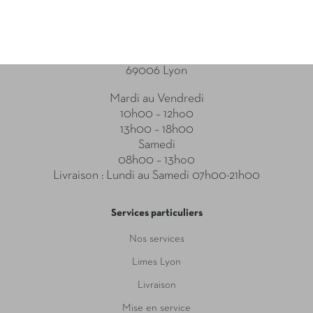
Point relais
31-33 Boulevard des Brotteaux
69006 Lyon
Mardi au Vendredi
10h00 – 12ho0
13h00 – 18h00
Samedi
08h00 – 13ho0
Livraison : Lundi au Samedi 07h00-21h00
Services particuliers
Nos services
Limes Lyon
Livraison
Mise en service